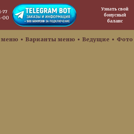
Узнать свой
1-77
бонусный
4-00
баланс
 меню
Варианты меню
Ведущие
Фото