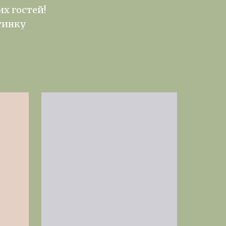
х гостей!
тинку